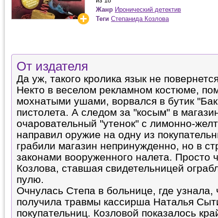
из 18
Жанр
Иронический детектив
Теги
Степанида Козлова
От издателя
Да уж, такого кролика язык не повернется 
Некто в веселом рекламном костюме, п
мохнатыми ушами, ворвался в бутик "Бак"
пистолета. А следом за "косым" в магази
очаровательный "утенок" с лимонно-жел
направил оружие на одну из покупательн
грабили магазин непринужденно, но в ст
законами вооруженного налета. Просто ч
Козлова, ставшая свидетельницей ограбл
пулю.
Очнулась Степа в больнице, где узнала, 
получила травмы кассирша Наталья Сыти
покупательниц. Козловой показалось кра