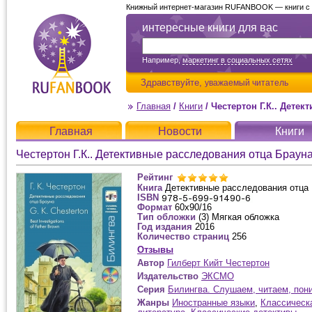
Книжный интернет-магазин RUFANBOOK — книги с д
интересные книги для вас
Например,
маркетинг в социальных сетях
Здравствуйте,
уважаемый читатель
Главная
/
Книги
/
Честертон Г.К.. Детект
Главная
Новости
Книги
Честертон Г.К.. Детективные расследования отца Браун
Рейтинг
Книга
Детективные расследования отца
ISBN
Формат
60x90/16
Тип обложки
(3) Мягкая обложка
Год издания
2016
Количество страниц
256
Отзывы
Автор
Гилберт Кийт Честертон
Издательство
ЭКСМО
Серия
Билингва. Слушаем, читаем, пон
Жанры
Иностранные языки
,
Классическ