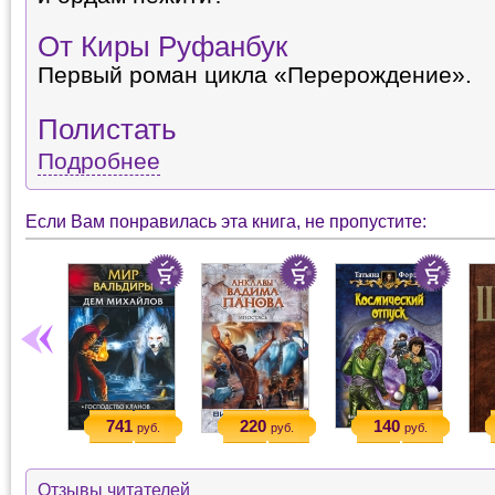
От Киры Руфанбук
Первый роман цикла «Перерождение».
Полистать
Подробнее
Если Вам понравилась эта книга, не пропустите:
741
220
140
руб.
руб.
руб.
Отзывы читателей