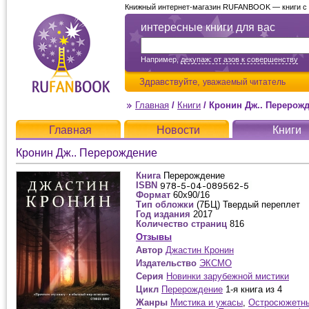
Книжный интернет-магазин RUFANBOOK — книги с д
интересные книги для вас
Например,
декупаж: от азов к совершенству
Здравствуйте,
уважаемый читатель
Главная
/
Книги
/
Кронин Дж.. Перерож
Главная
Новости
Книги
Кронин Дж.. Перерождение
Книга
Перерождение
ISBN
Формат
60x90/16
Тип обложки
(7БЦ) Твердый переплет
Год издания
2017
Количество страниц
816
Отзывы
Автор
Джастин Кронин
Издательство
ЭКСМО
Серия
Новинки зарубежной мистики
Цикл
Перерождение
1-я книга из 4
Жанры
Мистика и ужасы
,
Остросюжетн