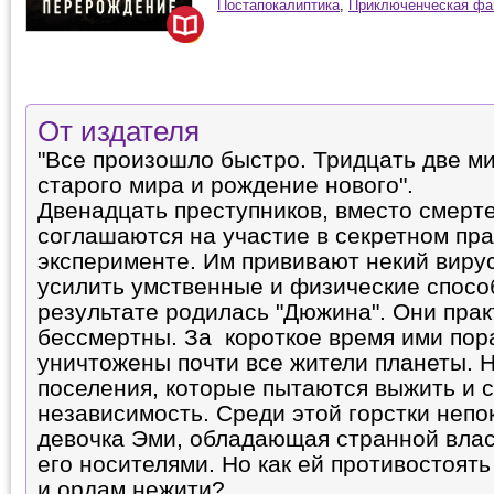
Постапокалиптика
,
Приключенческая фа
От издателя
"Все произошло быстро. Тридцать две м
старого мира и рождение нового".
Двенадцать преступников, вместо смерт
соглашаются на участие в секретном пр
эксперименте. Им прививают некий виру
усилить умственные и физические спосо
результате родилась "Дюжина". Они прак
бессмертны. За короткое время ими по
уничтожены почти все жители планеты. 
поселения, которые пытаются выжить и 
независимость. Среди этой горстки непо
девочка Эми, обладающая странной влас
его носителями. Но как ей противостоя
и ордам нежити?