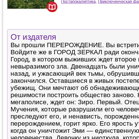
Постапокалиптика
,
Приключенческая фа
От издателя
Вы прошли ПЕРЕРОЖДЕНИЕ. Вы встрет
Войдите же в ГОРОД ЗЕРКАЛ ради оконч
Город, в котором выживших ждет второе
невыразимого зла. Двенадцать были уни
назад, и ужасающий век тьмы, обрушивш
закончился. Оставшиеся в живых постеп
убежищ. Они мечтают об обнадеживающ
решимости построить общество заново. 
мегаполисе, ждет он: Зиро. Первый. Оте
Мучения, которые разрушили его челове
преследуют его, и ненависть, порожденн
перерождением, горит ярко. Его ярость у
когда он уничтожит Эми — единственну
человечества, Девочку из ниоткуда, кото