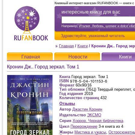
Книжный интернет-магазин RUFANBOOK — книги с д
интересные книги для вас
Например,
Италия. Любовь, шопинг и dolce vita!
Здравствуйте,
уважаемый читатель
Главная
/
Книги
/
Кронин Дж.. Город зер
Главная
Новости
Книги
Кронин Дж.. Город зеркал. Том 1
Книга
Город зеркал. Том 1
ISBN
Формат
60x90/16
Тип обложки
(7БЦ) Твердый переплет, 
Год издания
2019
Количество страниц
432
Отзывы
Автор
Джастин Кронин
Издательство
ЭКСМО
Серия
Хоррор. Черная библиотека
Цикл
Перерождение
3-я книга из 4
Жанры
Мистика и ужасы
,
Остросюжетн