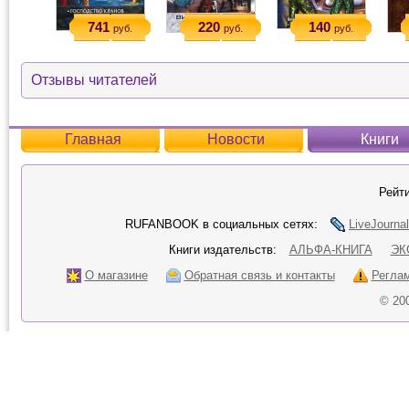
741
220
140
руб.
руб.
руб.
Отзывы читателей
Главная
Новости
Книги
Рейти
RUFANBOOK в социальных сетях:
LiveJournal
Книги издательств:
АЛЬФА-КНИГА
ЭК
О магазине
Обратная связь и контакты
Регла
© 20