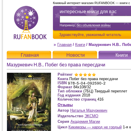
Книжный интернет-магазин RUFANBOOK — книги с д
интересные книги для вас
Например,
без объявления войны
Здравствуйте,
уважаемый читатель
Главная
/
Книги
/
Мазуркевич Н.В.. Поб
Главная
Новости
Книги
Мазуркевич Н.В.. Побег без права пересдачи
Рейтинг
Книга
Побег без права пересдачи
ISBN
Формат
84x108/32
Тип обложки
(7БЦ) Твердый переплет
Год издания
2018
Количество страниц
416
Отзывы
Автор
Наталья Мазуркевич
Издательство
ЭКСМО
Серия
Академия Магии
Цикл
Кикиморы — народ не гордый
1-я к