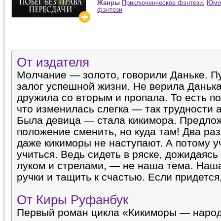
Жанры
Приключенческое фэнтези
,
Юмо
фэнтези
От издателя
Молчание — золото, говорили Даньке. П
залог успешной жизни. Не верила Данька
дружила со вторым и пропала. То есть по
что изменилась слегка — так трудности 
Была девица — стала кикимора. Предло
положение сменить, но куда там! Два раз
даже кикиморы не наступают. А потому уч
учиться. Ведь сидеть в ряске, дожидаясь
луком и стрелами, — не наша тема. Наша
ручки и тащить к счастью. Если придется,
От Киры Руфанбук
Первый роман цикла «Кикиморы — народ