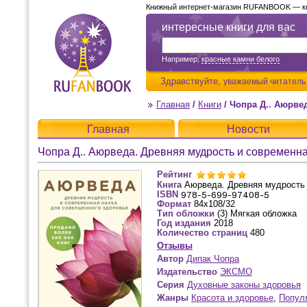
Книжный интернет-магазин RUFANBOOK — кни
интересные книги для вас
Например,
красные камни белого
Здравствуйте,
уважаемый читатель
Главная
/
Книги
/
Чопра Д.. Аюрве
Главная
Новости
Чопра Д.. Аюрведа. Древняя мудрость и современн
Рейтинг
Книга
Аюрведа. Древняя мудрость 
ISBN
Формат
84x108/32
Тип обложки
(3) Мягкая обложка
Год издания
2018
Количество страниц
480
Отзывы
Автор
Дипак Чопра
Издательство
ЭКСМО
Серия
Духовные законы здоровья
Жанры
Красота и здоровье
,
Попул