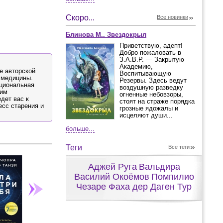
Скоро...
Все новинки
Блинова М.. Звездокрыл
Приветствую, адепт!
Добро пожаловать в
З.А.В.Р. — Закрытую
Академию,
е авторской
Воспитывающую
и медицины.
Резервы. Здесь ведут
ациональная
воздушную разведку
шим
огненные небовзоры,
дет вас к
стоят на страже порядка
есс старения и
грозные ядожалы и
исцеляют души...
больше...
Теги
Все теги
Аджей Руга
Вальдира
Василий Окоёмов
Помпилио
Чезаре Фаха дер Даген Тур