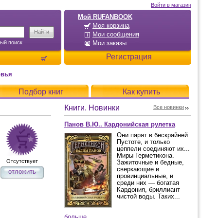
Войти в магазин
Мой RUFANBOOK
Моя корзина
Мои сообщения
ый поиск
Мои заказы
Регистрация
овья
Подбор книг
Как купить
Книги. Новинки
Все новинки
Панов В.Ю.. Кардонийская рулетка
Они парят в бескрайней
Пустоте, и только
цеппели соединяют их...
Миры Герметикона.
Отсутствует
Зажиточные и бедные,
сверкающие и
отложить
провинциальные, и
среди них — богатая
Кардония, бриллиант
чистой воды. Таких...
больше...