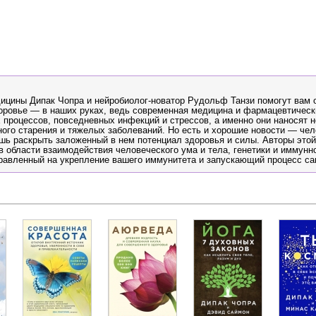
ицины Дипак Чопра и нейробиолог-новатор Рудольф Танзи помогут вам о
доровье — в наших руках, ведь современная медицина и фармацевтическ
 процессов, повседневных инфекций и стрессов, а именно они наносят 
ого старения и тяжелых заболеваний. Но есть и хорошие новости — че
шь раскрыть заложенный в нем потенциал здоровья и силы. Авторы этой
в области взаимодействия человеческого ума и тела, генетики и иммун
равленный на укрепление вашего иммунитета и запускающий процесс с