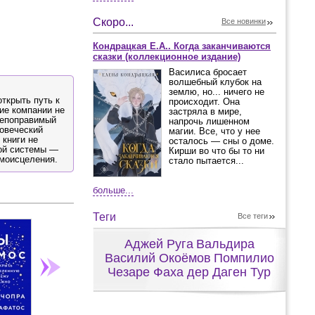
Скоро...
Все новинки
Кондрацкая Е.А.. Когда заканчиваются
сказки (коллекционное издание)
Василиса бросает
волшебный клубок на
землю, но... ничего не
ткрыть путь к
происходит. Она
ие компании не
застряла в мире,
непоправимый
напрочь лишенном
ловеческий
магии. Все, что у нее
 книги не
осталось — сны о доме.
ной системы —
Кирши во что бы то ни
амоисцеления.
стало пытается...
больше...
Теги
Все теги
Аджей Руга
Вальдира
Василий Окоёмов
Помпилио
Чезаре Фаха дер Даген Тур