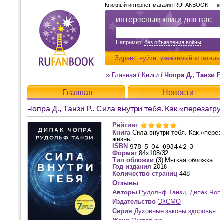
Книжный интернет-магазин RUFANBOOK — кни
интересные книги для вас
Например,
без объявления войны
Здравствуйте,
уважаемый читатель
Главная
/
Книги
/
Чопра Д., Танзи Р..
Главная
Новости
Чопра Д., Танзи Р.. Сила внутри тебя. Как «переза
Рейтинг
Книга
Сила внутри тебя. Как «пер
жизнь
ISBN
Формат
84x108/32
Тип обложки
(3) Мягкая обложка
Год издания
2018
Количество страниц
448
Отзывы
Авторы
Рудольф Танзи
,
Дипак Чо
Издательство
ЭКСМО
Серия
Духовные законы здоровья