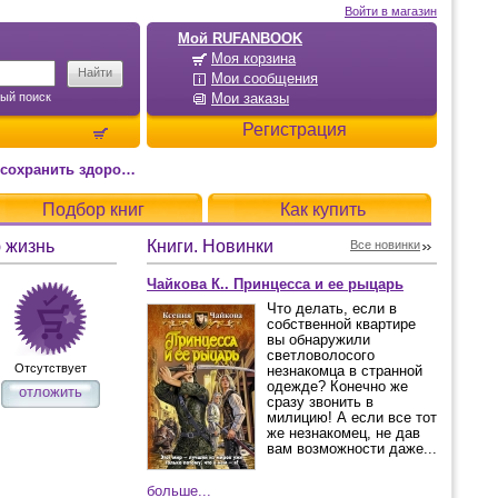
Войти в магазин
Мой RUFANBOOK
Моя корзина
Мои сообщения
ый поиск
Мои заказы
Регистрация
оровье на всю жизнь
Подбор книг
Как купить
ю жизнь
Книги. Новинки
Все новинки
Чайкова К.. Принцесса и ее рыцарь
Что делать, если в
собственной квартире
вы обнаружили
светловолосого
Отсутствует
незнакомца в странной
одежде? Конечно же
отложить
сразу звонить в
милицию! А если все тот
же незнакомец, не дав
вам возможности даже...
больше...