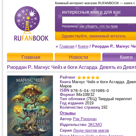
Книжный интернет-магазин RUFANBOOK — книги с д
интересные книги для вас
Например,
как убедить, что ты прав
Здравствуйте,
уважаемый читатель
Главная
/
Книги
/
Риордан Р.. Магнус Чейз
Главная
Новости
Книги
Риордан Р.. Магнус Чейз и боги Асгарда. Девять из Дев
Рейтинг
Книга
Магнус Чейз и боги Асгарда. Девя
Миров
ISBN
Формат
84x108/32
Тип обложки
(7БЦ) Твердый переплет
Год издания
2019
Количество страниц
192
Отзывы
Автор
Рик Риордан
Издательство
ЭКСМО
Серия
Люди против магов