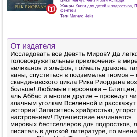
Цикл
Магнус Чейз и боги Асгарда
Жанры
Книги для детей и подростков
,
П
фэнтези
Теги
Магнус Чейз
От издателя
Исследовать все Девять Миров? Да легк
головокружительные приключения в мире
великанов и эльфов, поймать дракона та
ваны, спуститься в подземелье гномов – 
скандинавского цикла Рика Риордана во
больше! Любимые персонажи – Блитцен,
аль Аббас и многие другие – проведут ч
злачным уголкам Вселенной и расскажут
истории! Запаситесь храбростью, упорс
настроением! Путешествие начинается…
мировых бестселлеров для подростков,
писатель в детской литературе, по мнен