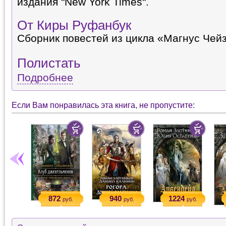
издания "New York Times".
От Киры Руфанбук
Сборник повестей из цикла «Магнус Чейз
Полистать
Подробнее
Если Вам понравилась эта книга, не пропустите:
872
940
1224
руб.
руб.
руб.