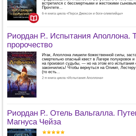
встретился с бессмертными и жестокими сыновья
Прочтете...
6-я книга цикла «Перси Джексон и боги-олимпийцы»
Риордан Р.. Испытания Аполлона. 
пророчество
Итак, Аполлона лишили божественной силы, заст
смертельно опасный квест в Лагере полукровок и
на произвол судьбы, — но на этом его испытания
закончились! Чтобы вернуться на Олимп, Лестер
(то есть...
2-я книга цикла «Испытания Аполлона»
Риордан Р.. Отель Вальгалла. Пут
Магнуса Чейза