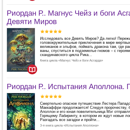
Риордан Р.. Магнус Чейз и боги Асг
Девяти Миров
Исследовать все Девять Миров? Да легко! Переж
головокружительные приключения в мире мертвых
великанов и эльфов, поймать дракона там, где р
ваны, спуститься в подземелье гномов – с героям
скандинавского цикла Рика...
Книга цикла «Магнус Чейз и боги Асгарда»
Риордан Р.. Испытания Аполлона.
Смертельно опасное путешествие Лестера Папад
Маккаффри продолжается! Следуя пророчеству, 
Аполлон и его юная повелительница Мэг отправл
Горящему Лабиринту, в котором их ждут новые ло
Разгадать все загадки и пройти...
3-я книга цикла «Испытания Аполлона»