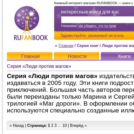
Книжный интернет-магазин RUFANBOOK — книги с д
интересные книги для вас
Например,
как убедить, что ты прав
Здравствуйте,
уважаемый читатель
Главная
/
Серии книг
/
Люди против ма
Главная
Новости
Книги
Серия «Люди против магов»
Серия «Люди против магов»
издательст
издаваться в 2005 году. Эти книги подрос
приключений. Большая часть авторов пер
были переизданы только Марина и Сергей
трилогией «Маг дороги». В оформлении о
используются специально созданные иллю
« Назад |
Страница:
1
2
3
...
10
|
Вперёд »