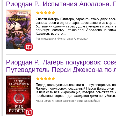
Риордан Р.. Испытания Аполлона. 
Спасти Лагерь Юпитера, отразить атаку двух зло
императоров и одного царя, восставшего из мертв
больше ни одному своему другу умереть и желат
погибнуть самому – таков план Аполлона на ближ
Кажется, все это...
4-я книга цикла «Испытания Аполлона»
Риордан Р.. Лагерь полукровок: со
Путеводитель Перси Джексона по 
Перед тобой уникальная книга — путеводитель п
Лагерю полукровок, созданный Перси Джексоном и
В нем есть вся информация, которая поможет теб
пребывания здесь: где находятся дома полубогов, 
Книга цикла «Перси Джексон и боги-олимпийцы»