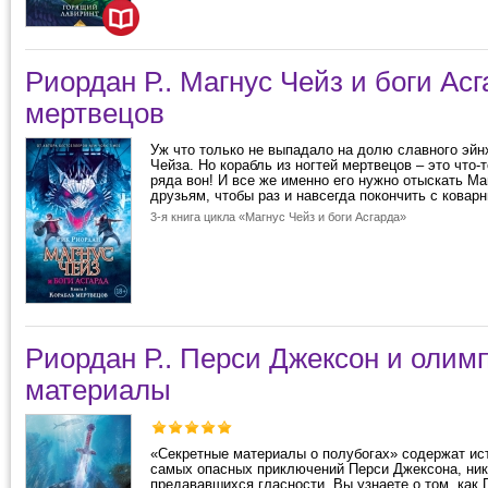
Риордан Р.. Магнус Чейз и боги Ас
мертвецов
Уж что только не выпадало на долю славного эйн
Чейза. Но корабль из ногтей мертвецов – это что-
ряда вон! И все же именно его нужно отыскать Ма
друзьям, чтобы раз и навсегда покончить с ковар
3-я книга цикла «Магнус Чейз и боги Асгарда»
Риордан Р.. Перси Джексон и олим
материалы
«Секретные материалы о полубогах» содержат ис
самых опасных приключений Перси Джексона, ник
предававшихся гласности. Вы узнаете о том, как 