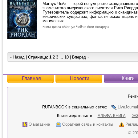
Магнус Чейз — герой популярного скандинавского
знаменитого американского писателя Рика Риорда
Путеводитель содержит информацию о скандинавс
мифических существах, фантастических тварях 
магических...
Книга цикла «Магнус Чейз и боги Асгарда»
« Назад |
Страница:
1
2
3
...
10
|
Вперёд »
Главная
Новости
Книги
Рейти
RUFANBOOK в социальных сетях:
LiveJournal
Книги издательств:
АЛЬФА-КНИГА
ЭК
О магазине
Обратная связь и контакты
Регла
© 20