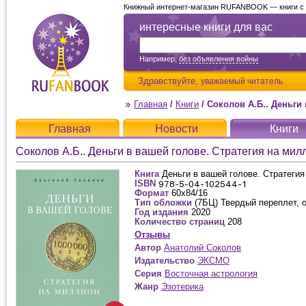
Книжный интернет-магазин RUFANBOOK — книги с д
интересные книги для вас
Например,
без объявления войны
Здравствуйте,
уважаемый читатель
Главная
/
Книги
/
Соколов А.Б.. Деньги
Главная
Новости
Книги
Соколов А.Б.. Деньги в вашей голове. Стратегия на мил
Книга
Деньги в вашей голове. Стратеги
ISBN
Формат
60x84/16
Тип обложки
(7БЦ) Твердый переплет, 
Год издания
2020
Количество страниц
208
Отзывы
Автор
Анатолий Соколов
Издательство
ЭКСМО
Серия
Восточная астрология
Жанр
Эзотерика