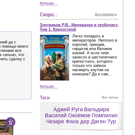
больше...
Скоро...
Все новинки
Злотников Р.В.. Император и трубочист.
Том 1. Крепостной
Легко попадать в
императоров. Неплохо в
вний да с
королей, принцев,
ез помощи моего
герцогов или Великих
спинами все
князей. А если тебя
к сильно, что
занесло в шестилетнего
чить сделку с
крепостного, которого
только что забили
насмерть кнутом на
конюшне? Да и сам...
больше...
Теги
Все теги
Аджей Руга
Вальдира
Василий Окоёмов
Помпилио
Чезаре Фаха дер Даген Тур