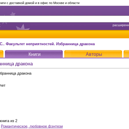
ги с доставкой домой и в офис по Москве и области
т
расширенн
С.. Факультет неприятностей. Избранница дракона
Книги
Авторы
анница дракона
збранница дракона
лет
книга из 2
,
Романтическое, любовное фэнтези