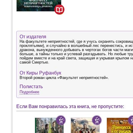
От издателя
На факультете неприятностей, где я учусь охранять сокровища
проклятьями), и случайно в волшебный лес перенестись, и ис
дракона, вынужденного добывать в чертогах богов части маг
больше, а тайны только и успевай разгадывать. Но любые тру
пойдем вместе и на край света, защищая и укрывая крылом на
самой Смертью.
От Киры Руфанбук
Второй роман цикла «Факультет неприятностей».
Полистать
Подробнее
Если Вам понравилась эта книга, не пропустите: