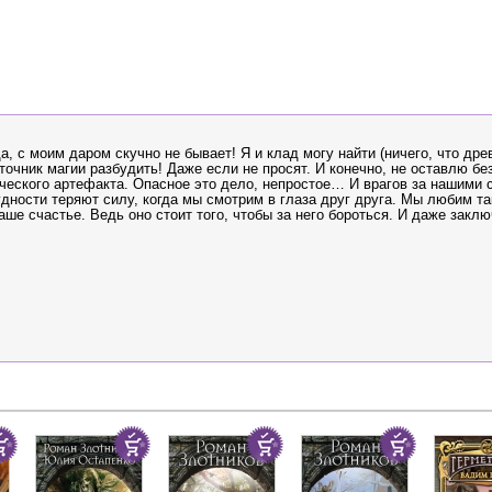
, с моим даром скучно не бывает! Я и клад могу найти (ничего, что дре
точник магии разбудить! Даже если не просят. И конечно, не оставлю б
ического артефакта. Опасное это дело, непростое… И врагов за нашими 
дности теряют силу, когда мы смотрим в глаза друг друга. Мы любим та
ше счастье. Ведь оно стоит того, чтобы за него бороться. И даже заклю