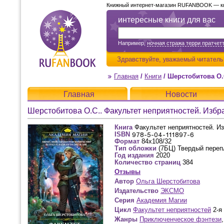
Книжный интернет-магазин RUFANBOOK — кни
интересные книги для вас
Например,
ночная стража терри пратчет
Здравствуйте,
уважаемый читатель
Главная
/
Книги
/
Шерстобитова О.
Главная
Новости
Шерстобитова О.С.. Факультет неприятностей. Избр
Книга
Факультет неприятностей. И
ISBN
Формат
84x108/32
Тип обложки
(7БЦ) Твердый переп
Год издания
2020
Количество страниц
384
Отзывы
Автор
Ольга Шерстобитова
Издательство
ЭКСМО
Серия
Академия Магии
Цикл
Факультет неприятностей
2-я 
Жанры
Приключенческое фэнтези