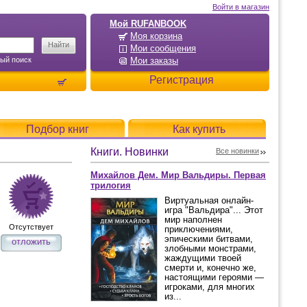
Войти в магазин
Мой RUFANBOOK
Моя корзина
Мои сообщения
ый поиск
Мои заказы
Регистрация
Подбор книг
Как купить
Книги. Новинки
Все новинки
Михайлов Дем. Мир Вальдиры. Первая
трилогия
Виртуальная онлайн-
игра "Вальдира"... Этот
мир наполнен
Отсутствует
приключениями,
эпическими битвами,
отложить
злобными монстрами,
жаждущими твоей
смерти и, конечно же,
настоящими героями —
игроками, для многих
из...