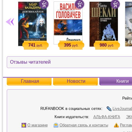
741
395
980
руб.
руб.
руб.
Отзывы читателей
Главная
Новости
Книги
Рейти
RUFANBOOK в социальных сетях:
LiveJournal
Книги издательств:
АЛЬФА-КНИГА
ЭК
О магазине
Обратная связь и контакты
Регла