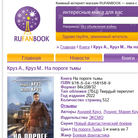
Книжный интернет-магазин RUFANBOOK — книги с д
интересные книги для вас
Например,
без объявления войны
Здравствуйте,
уважаемый читатель
Главная
/
Книги
/
Круз А., Круз М.. На 
Главная
Новости
Книги
Круз А., Круз М.. На пороге тьмы
Книга
На пороге тьмы
ISBN
Формат
84x108/32
Тип обложки
(7БЦ) Твердый переплет
Год издания
2022
Количество страниц
512
Отзывы
Авторы
Андрей Круз
,
Лурдес Мария Кр
Издательство
ЭКСМО
Серия
Новый фантастический боевик
Цикл
На пороге Тьмы
1-я книга из 7
Жанр
Боевая фантастика