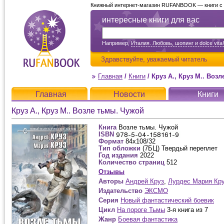
Книжный интернет-магазин RUFANBOOK — книги с д
интересные книги для вас
Например,
Италия. Любовь, шопинг и dolce vita!
Здравствуйте,
уважаемый читатель
Главная
/
Книги
/
Круз А., Круз М.. Воз
Главная
Новости
Книги
Круз А., Круз М.. Возле тьмы. Чужой
Книга
Возле тьмы. Чужой
ISBN
Формат
84x108/32
Тип обложки
(7БЦ) Твердый переплет
Год издания
2022
Количество страниц
512
Отзывы
Авторы
Андрей Круз
,
Лурдес Мария Кр
Издательство
ЭКСМО
Серия
Новый фантастический боевик
Цикл
На пороге Тьмы
3-я книга из 7
Жанр
Боевая фантастика