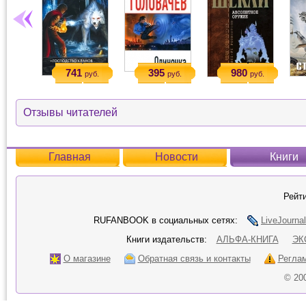
741
395
980
руб.
руб.
руб.
Отзывы читателей
Главная
Новости
Книги
Рейти
RUFANBOOK в социальных сетях:
LiveJournal
Книги издательств:
АЛЬФА-КНИГА
ЭК
О магазине
Обратная связь и контакты
Регла
© 20