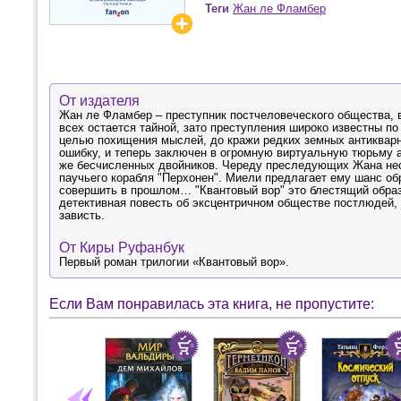
Теги
Жан ле Фламбер
От издателя
Жан ле Фламбер – преступник постчеловеческого общества, 
всех остается тайной, зато преступления широко известны по
целью похищения мыслей, до кражи редких земных антиквар
ошибку, и теперь заключен в огромную виртуальную тюрьму а
же бесчисленных двойников. Череду преследующих Жана нес
паучьего корабля "Перхонен". Миели предлагает ему шанс обр
совершить в прошлом… "Квантовый вор" это блестящий образ
детективная повесть об эксцентричном обществе постлюдей,
зависть.
От Киры Руфанбук
Первый роман трилогии «Квантовый вор».
Если Вам понравилась эта книга, не пропустите: