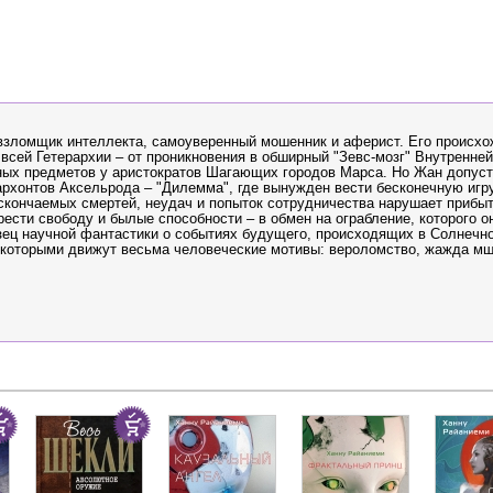
взломщик интеллекта, самоуверенный мошенник и аферист. Его происх
 всей Гетерархии – от проникновения в обширный "Зевс-мозг" Внутренне
ных предметов у аристократов Шагающих городов Марса. Но Жан допуст
рхонтов Аксельрода – "Дилемма", где вынужден вести бесконечную игру
кончаемых смертей, неудач и попыток сотрудничества нарушает прибыт
ести свободу и былые способности – в обмен на ограбление, которого он
ец научной фантастики о событиях будущего, происходящих в Солнечно
 которыми движут весьма человеческие мотивы: вероломство, жажда м