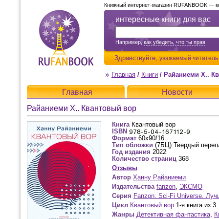
Книжный интернет-магазин RUFANBOOK — кни
интересные книги для вас
Например,
как убедить, что ты прав
Здравствуйте,
уважаемый читатель
Главная
/
Книги
/
Райаниеми Х.. К
Главная
Новости
Райаниеми Х.. Квантовый вор
Книга
Квантовый вор
ISBN
Формат
60x90/16
Тип обложки
(7БЦ) Твердый переп
Год издания
2022
Количество страниц
368
Отзывы
Автор
Ханну Райаниеми
Издательства
fanzon
,
ЭКСМО
Серия
Fanzon. Sci-Fi Universe. Лу
Цикл
Квантовый вор
1-я книга из 3
Жанры
Детективная фантастика
,
К