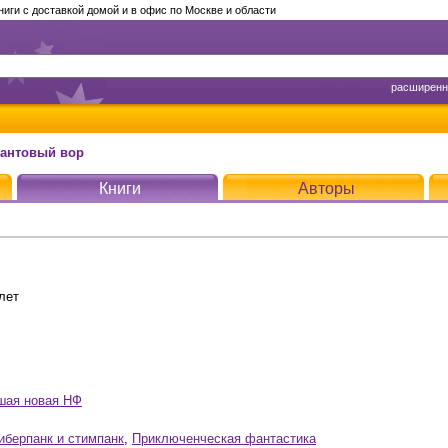
ги с доставкой домой и в офис по Москве и области
расширенн
вантовый вор
Книги
Авторы
лет
чшая новая НФ
иберпанк и стимпанк
,
Приключенческая фантастика