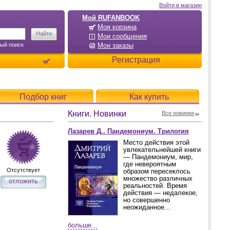
Войти в магазин
Мой RUFANBOOK
Моя корзина
Мои сообщения
ый поиск
Мои заказы
Регистрация
Подбор книг
Как купить
Книги. Новинки
Все новинки
Лазарев Д.. Пандемониум. Трилогия
Место действия этой
увлекательнейшей книги
— Пандемониум, мир,
где невероятным
Отсутствует
образом пересеклось
множество различных
отложить
реальностей. Время
действия — недалекое,
но совершенно
неожиданное...
больше...