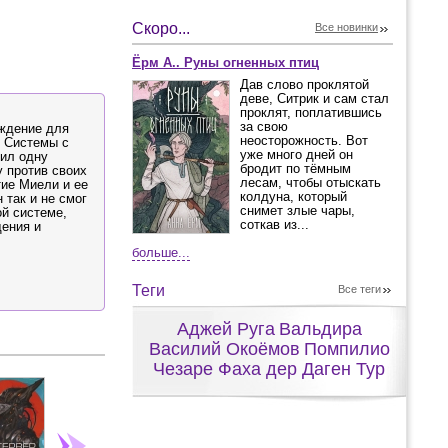
Скоро...
Все новинки
Ёрм А.. Руны огненных птиц
Дав слово проклятой
деве, Ситрик и сам стал
проклят, поплатившись
за свою
ождение для
неосторожность. Вот
й Системы с
уже много дней он
ил одну
бродит по тёмным
 против своих
лесам, чтобы отыскать
ие Миели и ее
колдуна, который
 так и не смог
снимет злые чары,
й системе,
соткав из...
щения и
больше...
Теги
Все теги
Аджей Руга
Вальдира
Василий Окоёмов
Помпилио
Чезаре Фаха дер Даген Тур