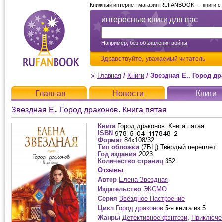
Книжный интернет-магазин RUFANBOOK — книги с д
интересные книги для вас
Например,
без объявления войны
Здравствуйте,
уважаемый читатель
Главная
/
Книги
/
Звездная Е.. Город др
Главная
Новости
Книги
Звездная Е.. Город драконов. Книга пятая
Книга
Город драконов. Книга пятая
ISBN
Формат
84x108/32
Тип обложки
(7БЦ) Твердый переплет
Год издания
2023
Количество страниц
352
Отзывы
Автор
Елена Звездная
Издательство
ЭКСМО
Серия
Звёздное Настроение
Цикл
Город драконов
5-я книга из 5
Жанры
Детективное фэнтези
,
Приключе