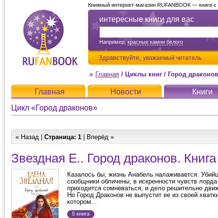
Книжный интернет-магазин RUFANBOOK — книги с д
интересные книги для вас
Например,
красные камни белого
Здравствуйте,
уважаемый читатель
Главная
/
Циклы книг
/
Город драконо
Главная
Новости
Книги
Цикл «Город драконов»
« Назад |
Страница:
1
| Вперёд »
Звездная Е.. Город драконов. Книга
Казалось бы, жизнь Анабель налаживается. Убийц
сообщники обличены, в искренности чувств лорда
приходится сомневаться, и дело решительно движ
Но Город Драконов не выпустит ее из своей хватки
котором...
5 книга