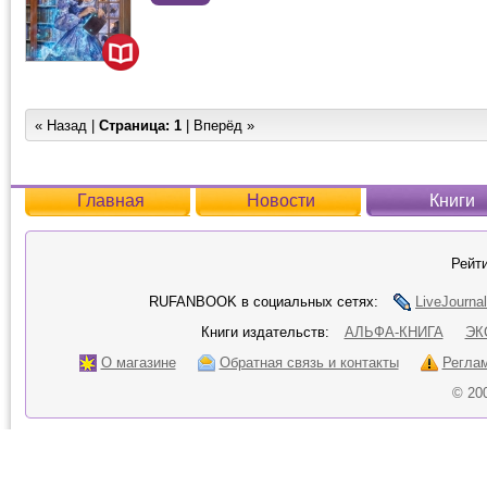
« Назад |
Страница:
1
| Вперёд »
Главная
Новости
Книги
Рейти
RUFANBOOK в социальных сетях:
LiveJournal
Книги издательств:
АЛЬФА-КНИГА
ЭК
О магазине
Обратная связь и контакты
Регла
© 20