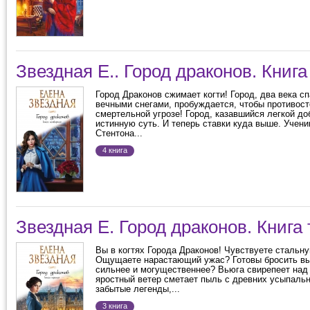
Звездная Е.. Город драконов. Книга
Город Драконов сжимает когти! Город, два века с
вечными снегами, пробуждается, чтобы противост
смертельной угрозе! Город, казавшийся легкой д
истинную суть. И теперь ставки куда выше. Учен
Стентона...
4 книга
Звездная Е. Город драконов. Книга 
Вы в когтях Города Драконов! Чувствуете стальн
Ощущаете нарастающий ужас? Готовы бросить выз
сильнее и могущественнее? Вьюга свирепеет над
яростный ветер сметает пыль с древних усыпальн
забытые легенды,...
3 книга