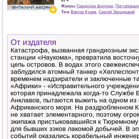
из 4
Жанры
Городское фэнтези
,
Постапокал
Теги
Виктор Куцев
,
Сергей Звездецкий
От издателя
Катастрофа, вызванная грандиозным эк
станции «Наукома», превратила восточн
цепь островов. В водах этого свежеиспе
заблудился атомный танкер «Хеллеспонт
временем надзиратели и заключенные т
«Африки» - «Исправительного учрежден
которая принадлежала когда-то Службе 
Анклавов, пытаются выжить на одном из
Африканского моря. На раздробленном 
не хватает элементарного, поэтому огро
экипажа пристыковавшийся к Тюремному 
для бывших зэков лакомой добычей. В э
событий оказались корабельный инженер