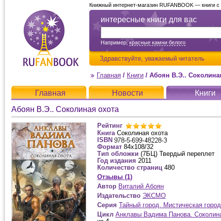
Книжный интернет-магазин RUFANBOOK — книги с д
интересные книги для вас
Например,
красные камни белого
Здравствуйте,
уважаемый читатель
Главная
/
Книги
/
Абоян В.Э.. Соколина
Главная
Новости
Книги
Абоян В.Э.. Соколиная охота
Рейтинг
Книга
Соколиная охота
ISBN
Формат
84x108/32
Тип обложки
(7БЦ) Твердый переплет
Год издания
2011
Количество страниц
480
Отзывы (1)
Автор
Виталий Абоян
Издательство
ЭКСМО
Серия
Тайный город. Мистическая горо
Цикл
Анклавы Вадима Панова. Соколин