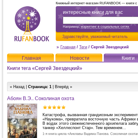
Книжный интернет-магазин RUFANBOOK — книги с д
интересные книги для вас
Например,
маркетинг в социальных сетях
Здравствуйте,
уважаемый читатель
Главная
/
Теги
/
Сергей Звездецкий
Главная
Новости
Книги
Книги тега «Сергей Звездецкий»
« Назад |
Страница:
1
| Вперёд »
Абоян В.Э.. Соколиная охота
Катастрофа, вызванная грандиозным эксперимент
«Наукома», превратила восточную часть Африки в
В водах этого свежеиспеченного архипелага заб
танкер «Хеллеспонт Стар». Тем временем...
1-я книга цикла «Анклавы Вадима Панова. Соколиная охота