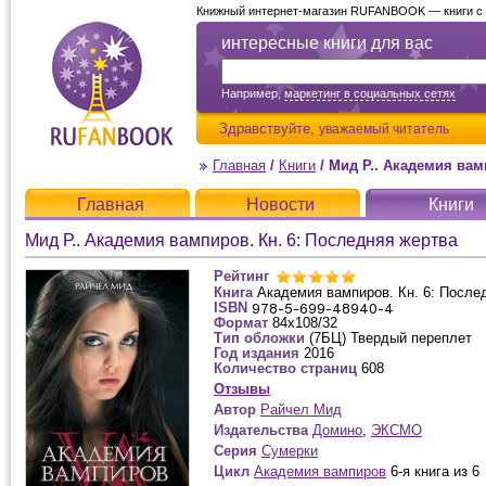
Книжный интернет-магазин RUFANBOOK — книги с д
интересные книги для вас
Например,
маркетинг в социальных сетях
Здравствуйте,
уважаемый читатель
Главная
/
Книги
/
Мид Р.. Академия вам
Главная
Новости
Книги
Мид Р.. Академия вампиров. Кн. 6: Последняя жертва
Рейтинг
Книга
Академия вампиров. Кн. 6: После
ISBN
Формат
84x108/32
Тип обложки
(7БЦ) Твердый переплет
Год издания
2016
Количество страниц
608
Отзывы
Автор
Райчел Мид
Издательства
Домино
,
ЭКСМО
Серия
Сумерки
Цикл
Академия вампиров
6-я книга из 6