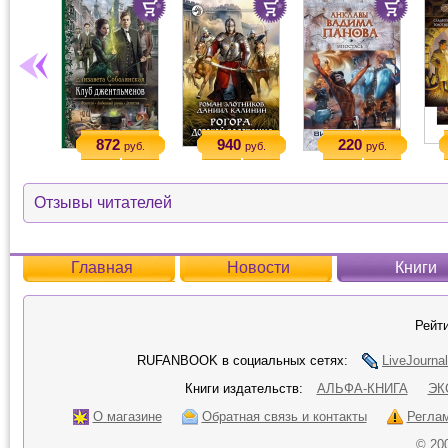
872
940
220
руб.
руб.
руб.
Отзывы читателей
Главная
Новости
Книги
Рейти
RUFANBOOK в социальных сетях:
LiveJournal
Книги издательств:
АЛЬФА-КНИГА
ЭК
О магазине
Обратная связь и контакты
Регла
© 20