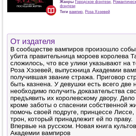
Жанры
Городское фэнтези
,
Романтичес
фэнтези
Теги
вампир
,
Роза Хэзевей
От издателя
В сообществе вампиров произошло соб
убита правительница мороев королева Та
сложилось, что все улики указывают на 
Роза Хэзевей, выпускница Академии вам
получившая звание стража. Приговор с
быть казнена. У девушки есть всего две 
необходимо получить доказательства св
предъявить их королевскому двору. Дело
кроме заботы о спасении собственной ж
помочь своей подруге, принцессе Лиссе,
трон, который принадлежит ей по праву.
Впервые на русском. Новая книга культо
Академии вампиров