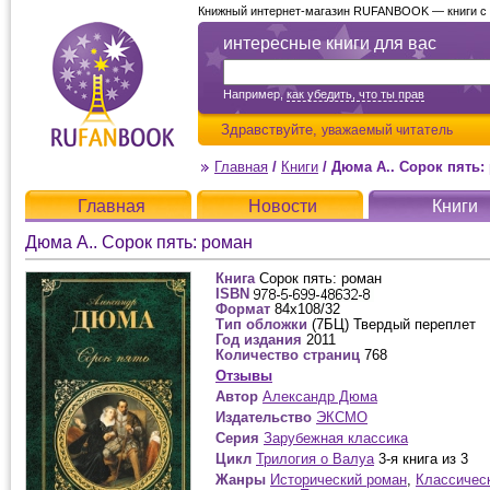
Книжный интернет-магазин RUFANBOOK — книги с д
интересные книги для вас
Например,
как убедить, что ты прав
Здравствуйте,
уважаемый читатель
Главная
/
Книги
/
Дюма А.. Сорок пять:
Главная
Новости
Книги
Дюма А.. Сорок пять: роман
Книга
Сорок пять: роман
ISBN
Формат
84x108/32
Тип обложки
(7БЦ) Твердый переплет
Год издания
2011
Количество страниц
768
Отзывы
Автор
Александр Дюма
Издательство
ЭКСМО
Серия
Зарубежная классика
Цикл
Трилогия о Валуа
3-я книга из 3
Жанры
Исторический роман
,
Классичес