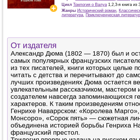
Цикл
Трилогия о Валуа
1,2,3-я книга из 
Жанры
Исторический роман
,
Классичес
литература
,
Приключенческая литерату
От издателя
Александр Дюма (1802 — 1870) был и ос
самых популярных французских писателе
из тех писателей, книги которых целые 
читать с детства и перечитывают до само
лучших произведениях Дюма остается в
увлекательным рассказчиком, мастером и
создателем навсегда запоминающихся г
характеров. К таким произведениям отно
Генрихе Наваррском: «Королева Марго»,
Монсоро», «Сорок пять» — сюжетная ли
объединена историей борьбы Генриха На
французский престол.
Трилогия впервые издана на русском язы