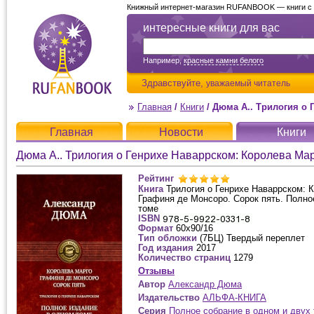
Книжный интернет-магазин RUFANBOOK — книги с д
интересные книги для вас
Например,
красные камни белого
Здравствуйте,
уважаемый читатель
Главная
/
Книги
/
Дюма А.. Трилогия о Генрихе Наваррском: Коро
Главная
Новости
Книги
Рейтинг
Книга
Трилогия о Генрихе Наваррском: 
Графиня де Монсоро. Сорок пять. Полно
томе
ISBN
Формат
60х90/16
Тип обложки
(7БЦ) Твердый переплет
Год издания
2017
Количество страниц
1279
Отзывы
Автор
Александр Дюма
Издательство
АЛЬФА-КНИГА
Серия
Полное собрание в одном и двух