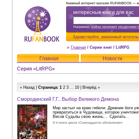
Книжный интернет-магазин RUFANBOOK — кни
интересные книги для вас
Например,
войны начинают неудачники 
Здравствуйте,
уважаемый читатель
Главная
/
Серии книг
/
LitRPG
Главная
Новости
Серия «LitRPG»
« Назад |
Страница:
1
2
3
...
10
|
Вперёд »
Смородинский Г.Г.. Выбор Великого Демона
Мир застыл на краю гибели. Древние боги уж
превратиться в Чудовище, которое уничтожи
Весов Судьбы свою жизнь.... Сделать...
9-я книга цикла «Семнадцатое обновление»