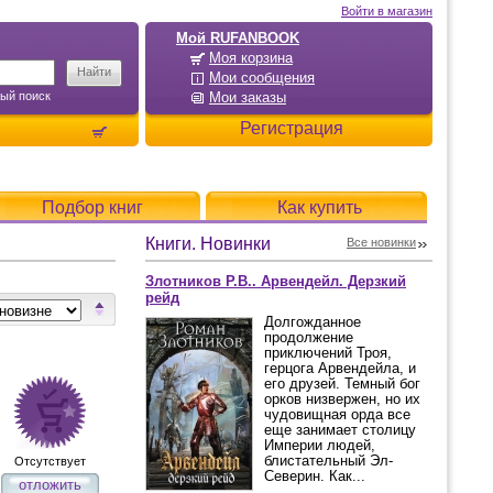
Войти в магазин
Мой RUFANBOOK
Моя корзина
Мои сообщения
ый поиск
Мои заказы
Регистрация
Подбор книг
Как купить
Книги. Новинки
Все новинки
Злотников Р.В.. Арвендейл. Дерзкий
рейд
Долгожданное
продолжение
приключений Троя,
герцога Арвендейла, и
его друзей. Темный бог
орков низвержен, но их
чудовищная орда все
еще занимает столицу
Империи людей,
блистательный Эл-
Отсутствует
Северин. Как...
отложить