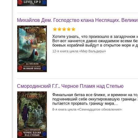
Михайлов Дем. Господство клана Неспящих. Велики
Хотите узнать, что произошло в загадочном
Вот-вот начнется давно ожидаемое всеми бе
боевых кораблей выйдут в открытое море и д
12-я книга цикла «Мир Вальдиры»
Смородинский Г.Г.. Черное Пламя над Степью
Финальная битва все ближе, и времени на то,
подчинивший себе оккупировавшую границы Эр
пытается прорвать границу мира...
8-я книга цикла «Семнадцатое обновление»