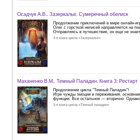
Осадчук А.В.. Зазеркалье. Сумеречный обелиск
Продолжение приключений в мире онлайн-игр
Олег с горсткой неписей направляется на по
Отправляясь в путешествие, он еще не знает,
4-я книга цикла «Зазеркалье»
Маханенко В.М.. Темный Паладин. Книга 3: Рестарт
Продолжение цикла "Темный Паладин"!
Игре чужды эмоции и переживания, основная
функции. Все остальное — вторично. Однако 
3-я книга цикла «Тёмный паладин»