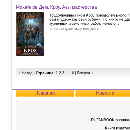
Михайлов Дем. Кроу. Азы мастерства
Трудолюбивый гном Кроу преодолел много пр
сам и удержать свои рубежи. Но никто не д
кузнечных и земляных работ, немало...
11-я книга цикла «Мир Вальдиры»
« Назад |
Страница:
1
2
3
...
10
|
Вперёд »
Главная
Новости
RUFANBOOK в социал
Книги издател