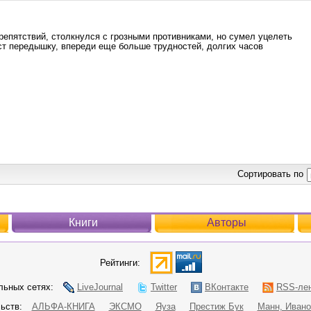
епятствий, столкнулся с грозными противниками, но сумел уцелеть
аст передышку, впереди еще больше трудностей, долгих часов
Сортировать по
Книги
Авторы
Рейтинги:
ьных сетях:
LiveJournal
Twitter
ВКонтакте
RSS-ле
ьств:
АЛЬФА-КНИГА
ЭКСМО
Яуза
Престиж Бук
Манн, Ивано