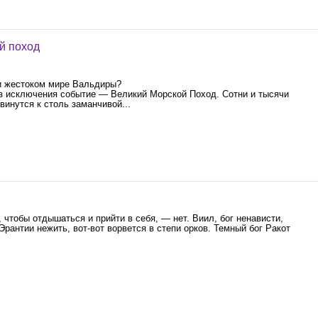
й поход
 и жестоком мире Вальдиры?
з исключения событие — ​Великий Морской Поход. Сотни и тысячи
винутся к столь заманчивой...
 чтобы отдышаться и прийти в себя, — нет. Виил, бог ненависти,
антии нежить, вот-вот ворвется в степи орков. Темный бог Ракот