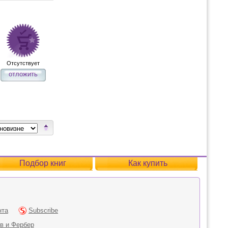
Отсутствует
отложить
Подбор книг
Как купить
нта
Subscribe
в и Фербер