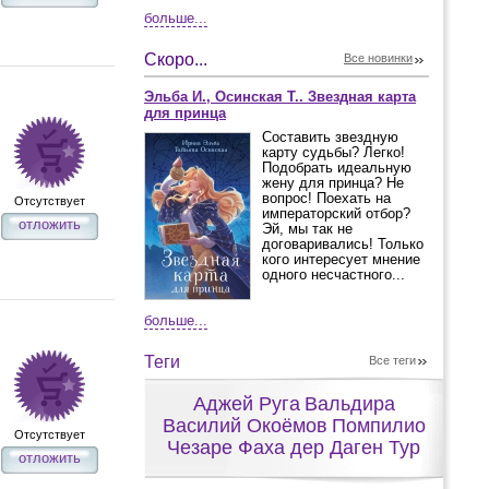
больше...
Скоро...
Все новинки
Эльба И., Осинская Т.. Звездная карта
для принца
Составить звездную
карту судьбы? Легко!
Подобрать идеальную
жену для принца? Не
вопрос! Поехать на
Отсутствует
императорский отбор?
отложить
Эй, мы так не
договаривались! Только
кого интересует мнение
одного несчастного...
больше...
Теги
Все теги
Аджей Руга
Вальдира
Василий Окоёмов
Помпилио
Отсутствует
Чезаре Фаха дер Даген Тур
отложить