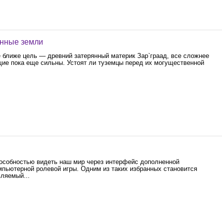
янные земли
 ближе цель — древний затерянный материк Зар`граад, все сложнее
ящие пока еще сильны. Устоят ли туземцы перед их могущественной
особностью видеть наш мир через интерфейс дополненной
мпьютерной ролевой игры. Одним из таких избранных становится
вляемый...