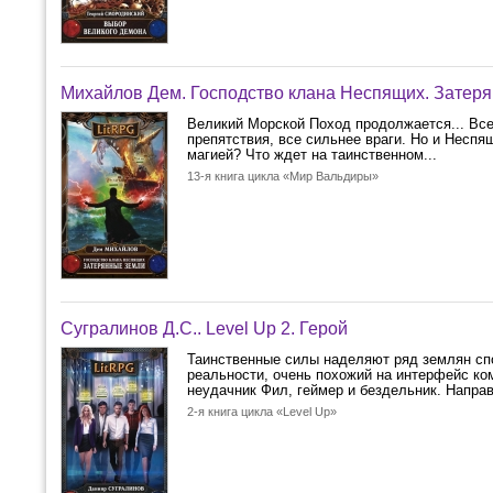
Михайлов Дем. Господство клана Неспящих. Затер
Великий Морской Поход продолжается... Все
препятствия, все сильнее враги. Но и Несп
магией? Что ждет на таинственном...
13-я книга цикла «Мир Вальдиры»
Сугралинов Д.С.. Level Up 2. Герой
Таинственные силы наделяют ряд землян сп
реальности, очень похожий на интерфейс ко
неудачник Фил, геймер и бездельник. Напра
2-я книга цикла «Level Up»