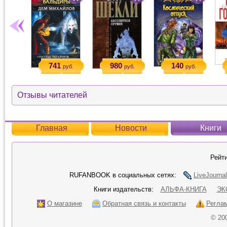
741
980
140
руб.
руб.
руб.
Отзывы читателей
Главная
Новости
Книги
Рейти
RUFANBOOK в социальных сетях:
LiveJournal
Книги издательств:
АЛЬФА-КНИГА
ЭК
О магазине
Обратная связь и контакты
Регла
© 20