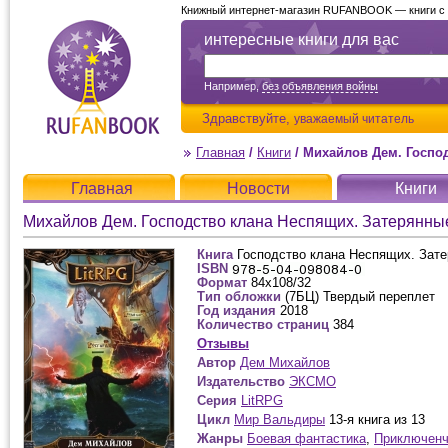
Книжный интернет-магазин RUFANBOOK — книги с д
интересные книги для вас
Например,
без объявления войны
Здравствуйте,
уважаемый читатель
Главная
/
Книги
/
Михайлов Дем. Господс
Главная
Новости
Книги
Михайлов Дем. Господство клана Неспящих. Затерянны
Книга
Господство клана Неспящих. Зат
ISBN
Формат
84x108/32
Тип обложки
(7БЦ) Твердый переплет
Год издания
2018
Количество страниц
384
Отзывы
Автор
Дем Михайлов
Издательство
ЭКСМО
Серия
LitRPG
Цикл
Мир Вальдиры
13-я книга из 13
Жанры
Боевая фантастика
,
Приключенч