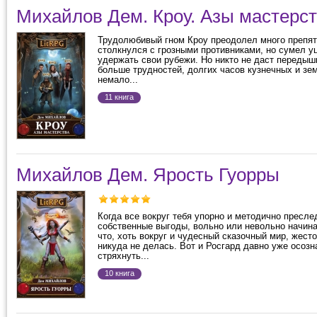
Михайлов Дем. Кроу. Азы мастерс
Трудолюбивый гном Кроу преодолел много препят
столкнулся с грозными противниками, но сумел у
удержать свои рубежи. Но никто не даст передыш
больше трудностей, долгих часов кузнечных и зе
немало...
11 книга
Михайлов Дем. Ярость Гуорры
Когда все вокруг тебя упорно и методично пресл
собственные выгоды, вольно или невольно начин
что, хоть вокруг и чудесный сказочный мир, жест
никуда не делась. Вот и Росгард давно уже осозн
стряхнуть...
10 книга