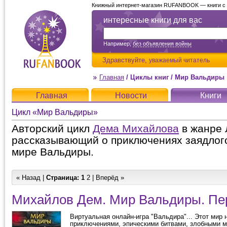
Книжный интернет-магазин RUFANBOOK — книги с д
интересные книги для вас
Например,
без объявления войны
Здравствуйте,
уважаемый читатель
Главная
/
Циклы книг
/
Мир Вальдиры
Главная
Новости
Книги
Цикл «Мир Вальдиры»
Авторский цикл
Дема Михайлова
в жанре 
рассказывающий о приключениях заядлого
мире Вальдиры.
« Назад |
Страница:
1
2
|
Вперёд »
Михайлов Дем. Мир Вальдиры. Пе
Виртуальная онлайн-игра "Вальдира"... Этот мир 
приключениями, эпическими битвами, злобными м