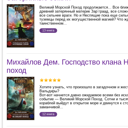
Великий Морской Поход продолжается... Все бли
древний затерянный материк Зар`граад, все слож
все сильнее враги. Но и Неспящие пока еще сильн
туземцы перед их могущественной магией? Что ж
таинственном...
13 книга
Михайлов Дем. Господство клана 
поход
Хотите узнать, что произошло в загадочном и же
Вальдиры?
Вот-вот начнется давно ожидаемое всеми без ис
событие — ​Великий Морской Поход. Сотни и тыся
кораблей выйдут в открытое море и двинутся к ст
заманчивой...
12 книга