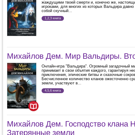
жаждущими твоей смерти и, конечно же, настоящ
игроками, для многих из которых Вальдира давно
собой скучный...
1,2,3 книга
Михайлов Дем. Мир Вальдиры. Вто
Онлайн-игра "Вальдира". Огромный загадочный ми
принимает в свои объятия каждого, гарантируя н
приключения, эпические битвы и сказочные сокро
Бесчисленное количество кланов ожесточенно ср
земли, участвуют в...
4,5,6 книга
Михайлов Дем. Господство клана 
Затерянные земли