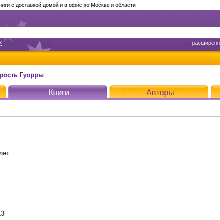
ги с доставкой домой и в офис по Москве и области
х
расширенн
рость Гуорры
Книги
Авторы
лет
13