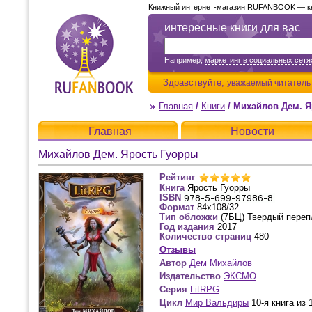
Книжный интернет-магазин RUFANBOOK — кни
интересные книги для вас
Например,
маркетинг в социальных сетя
Здравствуйте,
уважаемый читатель
Главная
/
Книги
/
Михайлов Дем. Я
Главная
Новости
Михайлов Дем. Ярость Гуорры
Рейтинг
Книга
Ярость Гуорры
ISBN
Формат
84x108/32
Тип обложки
(7БЦ) Твердый переп
Год издания
2017
Количество страниц
480
Отзывы
Автор
Дем Михайлов
Издательство
ЭКСМО
Серия
LitRPG
Цикл
Мир Вальдиры
10-я книга из 