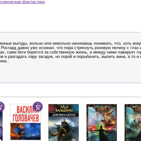
юченческая фантастика
венные выгоды, вольно или невольно начинаешь понимать, что, хоть вок
 Росгард давно уже осознал, что пора стряхнуть розовую пелену с глаз и
х, сами боги борются за собственную жизнь, а между ними лавирует го
 и разгадать пару загадок, но порой и порыбачить, выпить вина, а то и
анна…