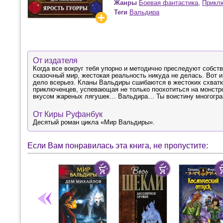
Жанры
Боевая фантастика
,
Прикл
Теги
Вальдира
От издателя
Когда все вокруг тебя упорно и методично преследуют собст
сказочный мир, жестокая реальность никуда не делась. Вот и
дело всерьез. Кланы Вальдиры сшибаются в жестоких схватка
приключенцев, успевающая не только поохотиться на монстров
вкусом жареных лягушек… Вальдира… Ты воистину многогр
От Киры Руфанбук
Десятый роман цикла «Мир Вальдиры».
Если Вам понравилась эта книга, не пропустите: