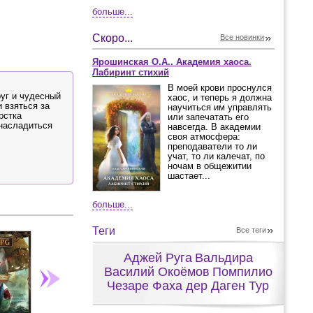
больше...
Скоро...
Все новинки
Ярошинская О.А.. Академия хаоса.
Лабиринт стихий
В моей крови проснулся
руг и чудесный
хаос, и теперь я должна
 взяться за
научиться им управлять
рстка
или запечатать его
 насладиться
навсегда. В академии
своя атмосфера:
преподаватели то ли
учат, то ли калечат, по
ночам в общежитии
шастает...
больше...
Теги
Все теги
Аджей Руга
Вальдира
Василий Окоёмов
Помпилио
Чезаре Фаха дер Даген Тур