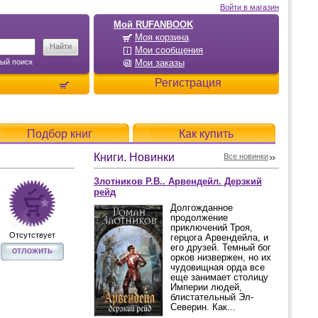
Войти в магазин
Мой RUFANBOOK
Моя корзина
Мои сообщения
ый поиск
Мои заказы
Регистрация
Подбор книг
Как купить
Книги. Новинки
Все новинки
Злотников Р.В.. Арвендейл. Дерзкий
рейд
Долгожданное
продолжение
приключений Троя,
Отсутствует
герцога Арвендейла, и
его друзей. Темный бог
отложить
орков низвержен, но их
чудовищная орда все
еще занимает столицу
Империи людей,
блистательный Эл-
Северин. Как...