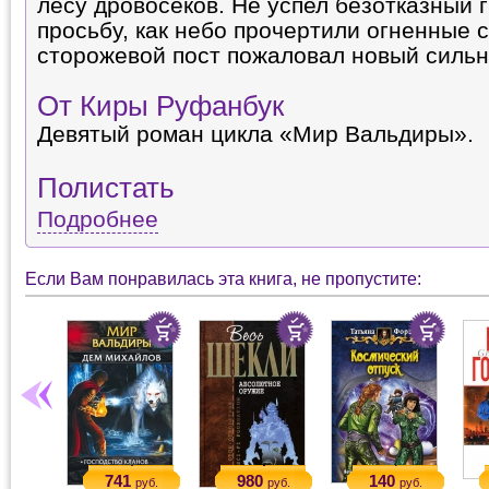
лесу дровосеков. Не успел безотказный 
просьбу, как небо прочертили огненные 
сторожевой пост пожаловал новый силь
От Киры Руфанбук
Девятый роман цикла «Мир Вальдиры».
Полистать
Подробнее
Если Вам понравилась эта книга, не пропустите:
741
980
140
руб.
руб.
руб.