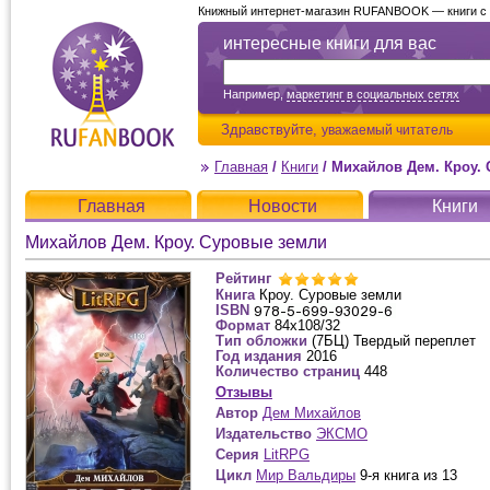
Книжный интернет-магазин RUFANBOOK — книги с д
интересные книги для вас
Например,
маркетинг в социальных сетях
Здравствуйте,
уважаемый читатель
Главная
/
Книги
/
Михайлов Дем. Кроу.
Главная
Новости
Книги
Михайлов Дем. Кроу. Суровые земли
Рейтинг
Книга
Кроу. Суровые земли
ISBN
Формат
84x108/32
Тип обложки
(7БЦ) Твердый переплет
Год издания
2016
Количество страниц
448
Отзывы
Автор
Дем Михайлов
Издательство
ЭКСМО
Серия
LitRPG
Цикл
Мир Вальдиры
9-я книга из 13