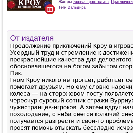
Жанры
Боевая фантастика
,
Приключенч
Теги
Вальдира
От издателя
Продолжение приключений Кроу в игров
Усердный труд и стремление к достиже
прекраснейшие качества для деловитого 
обосновавшегося на богом забытом сто
Пик.
Гном Кроу никого не трогает, работает се
помогает друзьям. Но ему словно нарочн
колеса — на сторожевом посту появляет
чересчур суровый сотник стражи Вурриу
чужестранцев-игроков. А затем вдруг на
похолодание, с неба сеется колючий сне
получается разгрести и свои-то проблемы
просят помочь отыскать бесследно исче