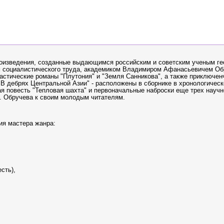
роизведения, созданные выдающимся российским и советским ученым ге
ем социалистического труда, академиком Владимиром Афанасьевичем Об
тастические романы "Плутония" и "Земля Санникова", а также приключен
"В дебрях Центральной Азии" - расположены в сборнике в хронологическ
я повесть "Тепловая шахта" и первоначальные наброски еще трех научн
. Обручева к своим молодым читателям.
ия мастера жанра:
есть),