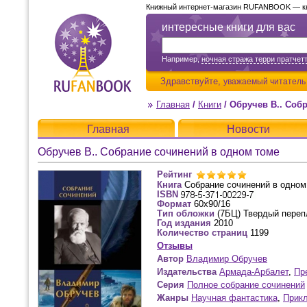
Книжный интернет-магазин RUFANBOOK — кни
интересные книги для вас
Например,
ночная стража терри пратчет
Здравствуйте,
уважаемый читатель
Главная
/
Книги
/
Обручев В.. Соб
Главная
Новости
Обручев В.. Собрание сочинений в одном томе
Рейтинг
Книга
Собрание сочинений в одном
ISBN
Формат
60x90/16
Тип обложки
(7БЦ) Твердый переп
Год издания
2010
Количество страниц
1199
Отзывы
Автор
Владимир Обручев
Издательства
Армада-Арбалет
,
Пр
Серия
Полное собрание сочинений
Жанры
Научная фантастика
,
Прик