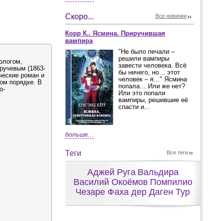
Скоро...
Все новинки
Корр К.. Ясмина. Приручившая
вампира
"Не было печали –
решили вампиры
ологом,
завести человека. Всё
ручевым (1863-
бы ничего, но… этот
ческие роман и
человек – я…" Ясмина
ом порядке. В
попала… Или же нет?
о-
Или это попали
вампиры, решившие её
спасти и...
больше...
Теги
Все теги
Аджей Руга
Вальдира
Василий Окоёмов
Помпилио
Чезаре Фаха дер Даген Тур