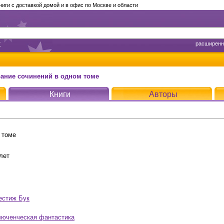
ги с доставкой домой и в офис по Москве и области
т
расширенн
рание сочинений в одном томе
Книги
Авторы
 томе
лет
естиж Бук
люченческая фантастика