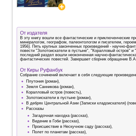
От издателя
В эту книгу вошли все фантастические и приключенческие п
минералогом, географом, палеонтологом и писателем, геро
1956). Пять крупных законченных произведений - научно-фан
повести "Золотоискатели в пустыне", "Коралловый остров" и 
последний раздел вошли неоконченная научно-фантастическа
фантастических повестей. Завершает сборник обращение В.А
От Киры Руфанбук
Собрание сочинений включает в себя следующие произведен
Плутония (роман),
Земля Санникова (роман),
Коралловый остров (повесть),
Золотоискатели в пустыне (роман),
В дебрях Центральной Азии (Записки кладоискателя) (пов
Рассказы
Загадочная находка (рассказ),
Видение в Гоби (рассказ),
Происшествие в Нескучном саду (рассказ),
Полет по планетам (рассказ),