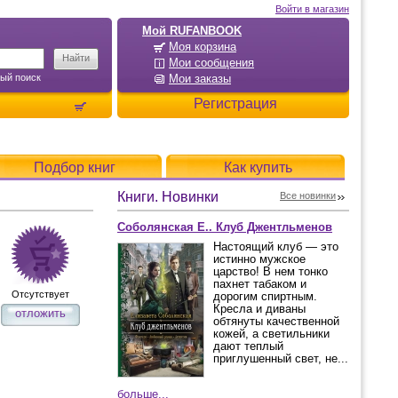
Войти в магазин
Мой RUFANBOOK
Моя корзина
Мои сообщения
ый поиск
Мои заказы
Регистрация
Подбор книг
Как купить
Книги. Новинки
Все новинки
Соболянская Е.. Клуб Джентльменов
Настоящий клуб — это
истинно мужское
царство! В нем тонко
пахнет табаком и
Отсутствует
дорогим спиртным.
Кресла и диваны
отложить
обтянуты качественной
кожей, а светильники
дают теплый
приглушенный свет, не...
больше...