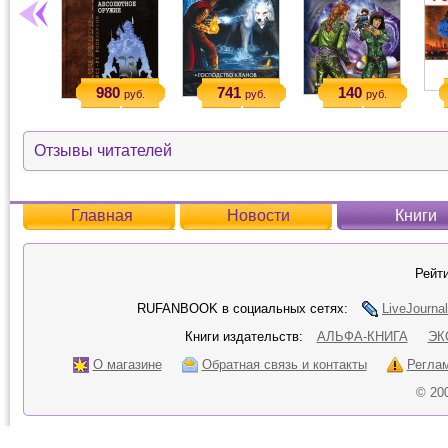
980
741
140
руб.
руб.
руб.
Отзывы читателей
Главная
Новости
Книги
Рейти
RUFANBOOK в социальных сетях:
LiveJournal
Книги издательств:
АЛЬФА-КНИГА
ЭК
О магазине
Обратная связь и контакты
Регла
© 20