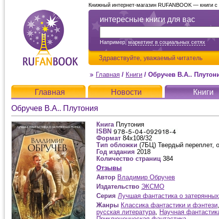
Книжный интернет-магазин RUFANBOOK — книги с д
интересные книги для вас
Например,
маркетинг в социальных сетях
Здравствуйте,
уважаемый читатель
Главная
/
Книги
/
Обручев В.А.. Плутон
Главная
Новости
Книги
Обручев В.А.. Плутония
Книга
Плутония
ISBN
Формат
84x108/32
Тип обложки
(7БЦ) Твердый переплет, 
Год издания
2018
Количество страниц
384
Отзывы
Автор
Владимир Обручев
Издательство
ЭКСМО
Серия
Лучшая фантастика о затерянных
Жанры
Классика фантастики и фэнтези
русская литература
,
Научная фантастик
Приключенческая фантастика