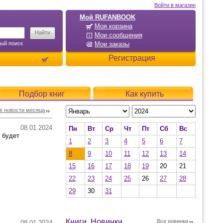
Войти в магазин
Мой RUFANBOOK
Моя корзина
Мои сообщения
ый поиск
Мои заказы
Регистрация
Подбор книг
Как купить
е новости месяца
08.01.2024
Пн
Вт
Ср
Чт
Пт
Сб
Вс
 будет
1
2
3
4
5
6
7
8
9
10
11
12
13
14
15
16
17
18
19
20
21
22
23
24
25
26
27
28
29
30
31
Книги. Новинки
Все новинки
08.01.2024