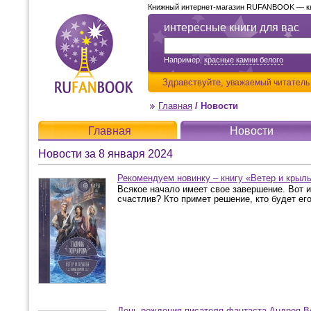
Книжный интернет-магазин RUFANBOOK — кни
интересные книги для вас
Например,
красные камни белого
Здравствуйте,
уважаемый читатель
Главная
/
Новости
Главная
Новости
Новости за 8 января 2024
Рекомендуем новинку – книгу «Ветер и крыл
Всякое начало имеет свое завершение. Вот и
счастлив? Кто примет решение, кто будет ег
День рождения писателя-фантаста Андрея В