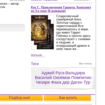
ичко – автор
угих
Кук Г.. Приключения Гаррета. Комплект
из 3-х книг (6 романов)
Сладкозвучный
серебряный блюз.
Золотые сердца с
червоточинкой Все
перемешалось в мире,
где живет Гаррет.
Гоблины и тролли здесь
соседствуют с гномами
и людьми, а
огнедышащий дракон в
небе такое же...
больше...
Теги
Все теги
Аджей Руга
Вальдира
Василий Окоёмов
Помпилио
Чезаре Фаха дер Даген Тур
Подбор книг
Как купить