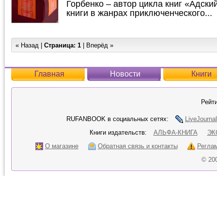
Горбенко – автор цикла книг «Адски
книги в жанрах приключенческого...
« Назад |
Страница:
1
| Вперёд »
Главная
Новости
Книги
Рейти
RUFANBOOK в социальных сетях:
LiveJournal
Книги издательств:
АЛЬФА-КНИГА
ЭК
О магазине
Обратная связь и контакты
Регла
© 20